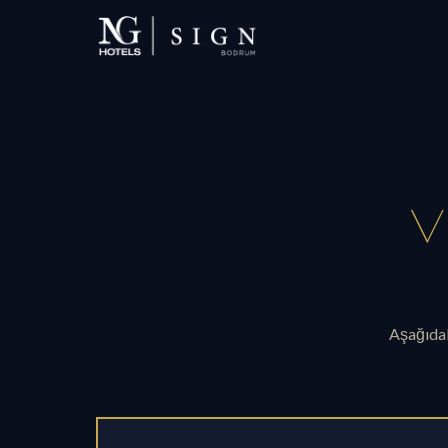
V
Aşağıdaki