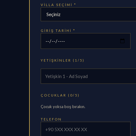
VILLA SEÇIMI *
GIRIŞ TARIHI *
YETIŞKINLER (1/5)
ÇOCUKLAR (0/5)
Çocuk yoksa boş bırakın.
TELEFON