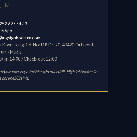
IŞIM
252 697 54 33
tsApp
o@ngsignbodrum.com
i Koyu, Kargı Cd. No:118 D:120, 48420 Ortakent,
um / Muğla
k-in 14:00 / Check-out 12:00
tiğiniz villa veya tarihler için müsaitlik bilgisini telefon ile
a öğrenebilirsiniz.