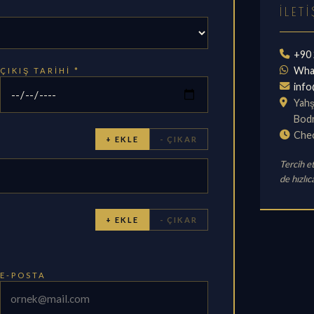
İLET
+90 
Wha
ÇIKIŞ TARIHI *
inf
Yahş
Bodr
Chec
+ EKLE
- ÇIKAR
Tercih et
de hızlıc
+ EKLE
- ÇIKAR
E-POSTA