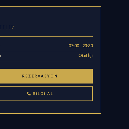
I
ETLER
r
07:00 - 23:30
m
Otel İçi
REZERVASYON
BILGI AL