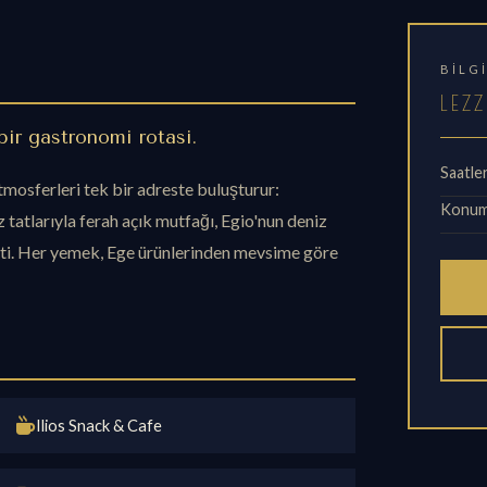
BILG
LEZZ
bir gastronomi rotası.
Saatle
mosferleri tek bir adreste buluşturur:
Konu
z tatlarıyla ferah açık mutfağı, Egio'nun deniz
eti. Her yemek, Ege ürünlerinden mevsime göre
Ilios Snack & Cafe