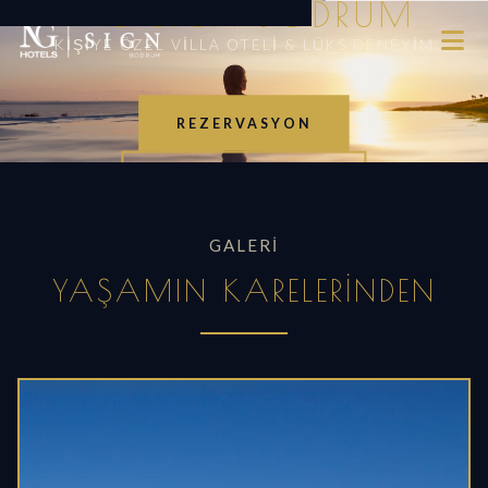
NG SIGN BODRUM
KIŞIYE ÖZEL VILLA OTELI & LÜKS DENEYIM
REZERVASYON
VILLALARI KEŞFET
GALERI
YAŞAMIN KARELERINDEN